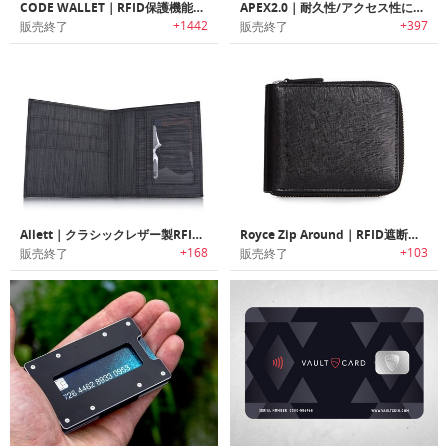
CODE WALLET｜RFID保護機能搭載ウォレット「コードウォレット」
APEX2.0｜耐久性/アクセス性に優れたRFID保護機能搭載メタルスリムウォレット「アペックス2.0」
+1442
+397
販売終了
販売終了
Allett｜クラシックレザー製RFIDセキュリティIDウォレット「アレット」
Royce Zip Around｜RFID遮断盗難防止技術搭載レザー財布「ジップアラウンド」
+168
+103
販売終了
販売終了