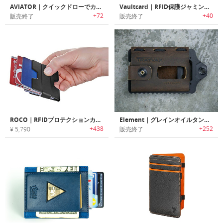
AVIATOR｜クイックドローでカードを取り出せるウルトラスリムウォレット「アビエイター」
Vaultcard｜RFID保護ジャミングカード「ヴォルトカード」
+72
+40
販売終了
販売終了
ROCO｜RFIDプロテクションカードホルダー付きアルミニウム製ミニマルマネークリップ
Element｜グレインオイルタンレザーウォレット「エレメント」
+438
+252
¥ 5,790
販売終了