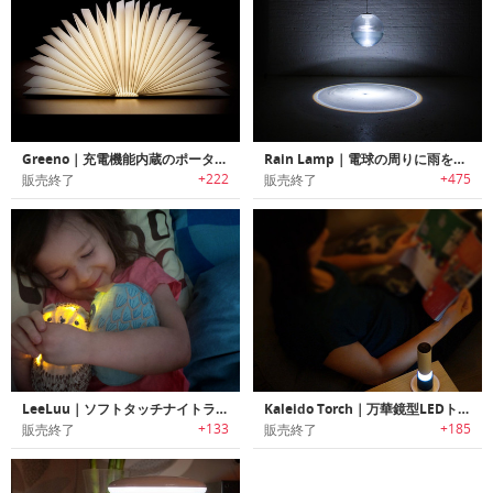
Greeno｜充電機能内蔵のポータブルミニブックライト「グリーンオー」
Rain Lamp｜電球の周りに雨を降らせるユニークライト「レインランプ」
+222
+475
販売終了
販売終了
LeeLuu｜ソフトタッチナイトライト「リールー」
Kaleido Torch｜万華鏡型LEDトーチライト「カレイドトーチ」
+133
+185
販売終了
販売終了