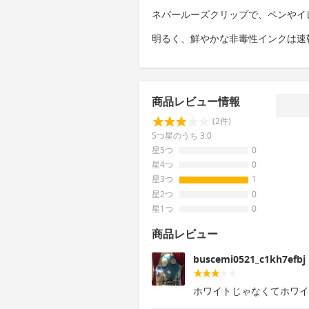
ネバールーズクリップで、ペンやイ
明るく、鮮やかな非毒性インクは速
商品レビュー情報
(2件)
5つ星のうち 3.0
星5つ
0
星4つ
0
星3つ
1
星2つ
0
星1つ
0
商品レビュー
buscemi0521_c1kh7efbj
ホワイトじゃなくてホワイ