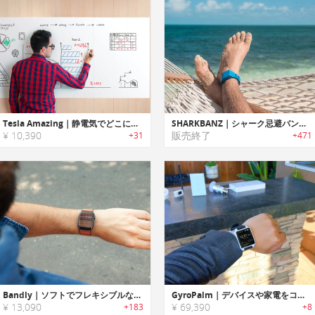
Tesla Amazing｜静電気でどこにでも貼り付け可能なパーソナルホワイトボード「テスラアメージング」
SHARKBANZ｜シャーク忌避バンド「シャークバンズ」
¥ 10,390
販売終了
+31
+471
Bandly｜ソフトでフレキシブルなApple Watch・Fitbit用リアルウッドバンド「バンディー」
GyroPalm｜デバイスや家電をコントロール可能なウェアラブルジェスチャーコントローラー「ジャイロパーム」
¥ 13,090
¥ 69,390
+183
+8