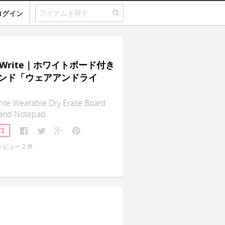
ログイン
N-Write｜ホワイトボード付き
ンド「ウェアアンドライ
ite Wearable Dry Erase Board
band Notepad
72
レビュー
2
件