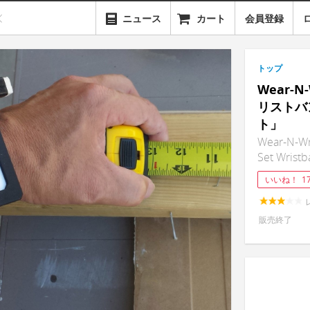
ニュース
カート
会員登録
トップ
Wear-
リストバ
ト」
Wear-N-Wr
Set Wrist
いいね！
1
販売終了