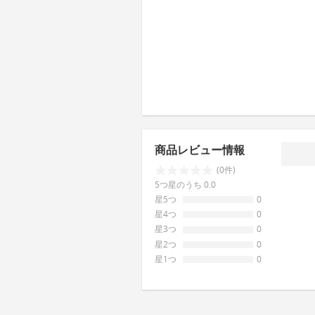
商品レビュー情報
(0件)
5つ星のうち 0.0
星5つ
0
星4つ
0
星3つ
0
星2つ
0
星1つ
0