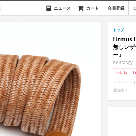
ニュース
カート
会員登録
トップ
Litmu
無しレザ
ー」
beltology｜
いいね！
1
販売終了