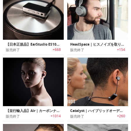
【日本正規品】EarStudio ES100｜スタジオ品質の24ビットハイレゾオーディオを提供するBluetoothレシーバー「イヤースタジオ」
HeadSpace｜ヒスノイズを取り除いたサウンドを提供するアクティブノイズキャンセリングヘッドホン「ヘッドスペース」
+668
+154
販売終了
販売終了
【並行輸入品】Air｜カーボンナノチューブテクノロジー搭載ワイヤレスイヤホン「エアー」
Catalyst｜ハイブリッドオーディオシステム搭載防水ワイヤレスイヤホン「カタリスト」
+1014
+260
販売終了
販売終了