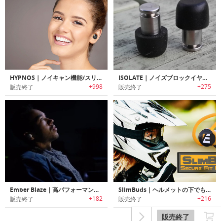
HYPNOS｜ノイキャン機能/スリープアシストモード搭載ワイヤレスイヤホン「ヒプノス」
ISOLATE｜ノイズブロックイヤープラグ「アイソレート」
+998
+275
販売終了
販売終了
Ember Blaze｜高パフォーマンス/高品質サウンド・スタイリッシュデザインのインイヤーイヤホン「「エンバーブレイズ」
SlimBuds｜ヘルメットの下でも装着可能でバイクライドに最適なハンドルバーコントローラ付きBluetoothワイヤレスイヤホン「スリムバッズ」
+182
+216
販売終了
販売終了
販売終了