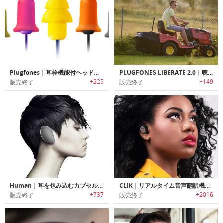
Plugfones｜耳栓機能付ヘッドフォン「プラグフォン」
PLUGFONES LIBERATE 2.0｜聴覚保護機能搭載ワイヤレスBluetoothイヤホン「プラグフォン2.0」
+225
+149
販売終了
販売終了
Human｜耳を包み込むカプセルデザインワイヤレスヘッドフォン「ヒューマン」
CLIK｜リアルタイム音声翻訳機能搭載ワイヤレスイヤホン「クリック」
+737
+2016
販売終了
販売終了