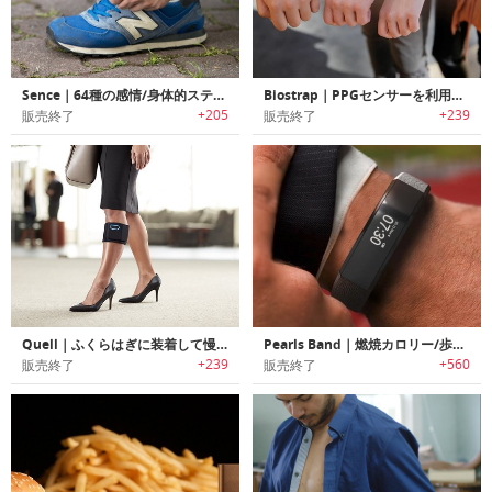
Sence｜64種の感情/身体的ステータスをトラッキング可能なヘルス/感情トラッカー「センス」
Biostrap｜PPGセンサーを利用して健康状態を把握可能なクリニカル品質マルチデバイスウェアラブルプラットフォーム 「バイオストラップ」
+205
+239
販売終了
販売終了
Quell｜ふくらはぎに装着して慢性的な痛みを改善するウェアラブルデバイス「クエル」
Pearls Band｜燃焼カロリー/歩数/血圧/酸素飽和度/疲労レベルをモニタリング可能な多機能ヘルスリストバンド「パールバンド」
+239
+560
販売終了
販売終了