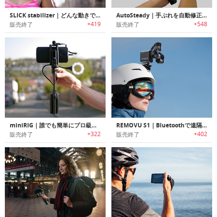
SLICK stabilizer｜どんな動きでもブレないGoPro用防水ステディカム「スリック スタビライザー」
AutoSteady｜手ぶれを自動修正する三軸カメラスタビライザー「オートステディー」
+419
+548
販売終了
販売終了
miniRIG｜誰でも簡単にプロ級の撮影が可能なスマホ・GoPro対応ポータブルスタビライザー「ミニリグ」
REMOVU S1｜Bluetoothで遠隔操作できるGoPro用3軸ジンバル「レモヴュS1」
+322
+402
販売終了
販売終了