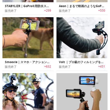
STABYLIZR｜GoPro®用防水スタビライザー「ステイブライザー」
Aeon｜まるで映画のようなGoPro映像を創り出すスタビライザー「イーオン」
+299
+550
販売終了
販売終了
Smoovie｜スマホ・アクションカム用ポータブルスタビライザー「スムービー」
Volt ｜プロ級のフィルミングを可能にするスマホ用スタビライザー「ボルト」
+632
+451
販売終了
販売終了