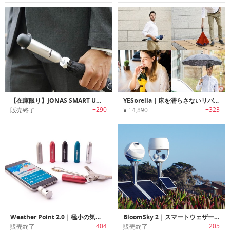
【在庫限り】JONAS SMART UMBRELLA｜天気を知らせてくれるBluetooth対応スマート傘「ジョナス」
YESbrella｜床を濡らさないリバースデザインアンブレラ「イエスブレラ」
+290
+323
販売終了
¥ 14,890
Weather Point 2.0｜極小の気象観測デバイス「ウェザーポイント 2.0」
BloomSky 2｜スマートウェザーカメラステーション「ブルームスカイ2」
+404
+205
販売終了
販売終了