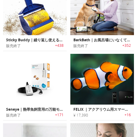
Sticky Buddy｜繰り返し使える粘着クリーナー「スティッキーバディー」
BarkBath｜お風呂場にいなくてもシャンプー可能な犬用ポータブルバスシステム「バークバス」
+438
+352
販売終了
販売終了
Seneye｜熱帯魚飼育用の万能モニター「セナイ」
FELIX ｜アクアリウム用スマートコンピューター「フェリックス」
+171
+16
販売終了
¥ 17,390