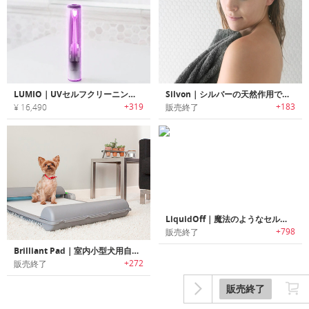
LUMIO｜UVセルフクリーニング機能搭載スマート歯ブラシ「ルミオ」
Silvon｜シルバーの天然作用で細菌繁殖を99%抑える機能タオル「シルボン」
+319
+183
¥ 16,490
販売終了
LiquidOff｜魔法のようなセルフクリーニング、撥水スプレー
+798
販売終了
Brilliant Pad｜室内小型犬用自動クリーニング機能搭載トイレ「ブリリアントパッド」
+272
販売終了
販売終了