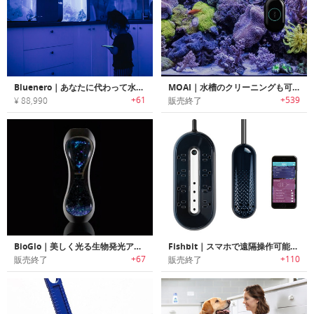
Bluenero｜あなたに代わって水温/水質管理・餌やりするスマートアクアリウム「ブルーネロ」
MOAI｜水槽のクリーニングも可能なロボットカメラ「モイ」
+61
+539
¥ 88,990
販売終了
BioGlo｜美しく光る生物発光アクアリウム「バイオグロー」
Fishbit｜スマホで遠隔操作可能な水槽モニタリングコントローラー「フィッシュビット」
+67
+110
販売終了
販売終了