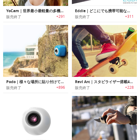
YoCam｜世界最小最軽量の多機能防水カメラ「ヨーカム」
Eddie｜どこにでも携帯可能な一体型のセキュリティーカメラ「エディー」
+291
+311
販売終了
販売終了
Podo｜様々な場所に貼り付けて撮影可能なシューティングカメラ「ポド」
Revl Arc｜スタビライザー搭載4Kアクションカメラ「レブルアーク」
+896
+228
販売終了
販売終了