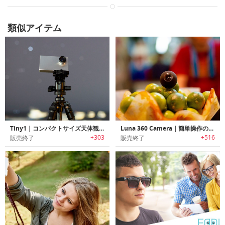
類似アイテム
Tiny1｜コンパクトサイズ天体観測カメラ「タイニーワン」
Luna 360 Camera｜簡単操作の球体パノラマカメラ「ルナ 360」
+303
+516
販売終了
販売終了