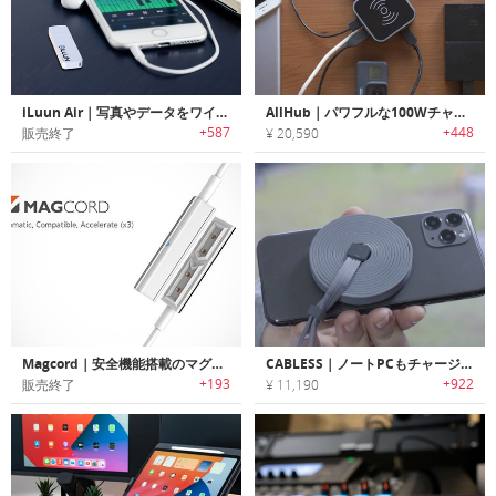
iLuun Air｜写真やデータをワイヤレスで保存可能なフラッシュドライブ「アイルーンエアー」
AllHub｜パワフルな100Wチャージが行えるUSB-Cドッキングステーション「オールハブ」
+587
+448
販売終了
¥ 20,590
Magcord｜安全機能搭載のマグネットアタッチ式高速充電ケーブル「マグコード」
CABLESS｜ノートPCもチャージ可能な15-in-1充電ケーブル「ケーブレス」
+193
+922
販売終了
¥ 11,190