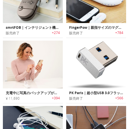
smrtFOB｜インテリジェント機能搭載モジュラースマートワイヤレスチャージャー 「スマートフォブ」
FingerPow｜親指サイズのマグネットチャージングシステム「フィンガーポウ」
+274
+784
販売終了
販売終了
充電中に写真のバックアップが行えるメディアアクセスソリューション「HyperCube（ハイパーキューブ）」
PK Paris｜超小型USB 3.0フラッシュドライブ
+394
+566
¥ 11,690
販売終了