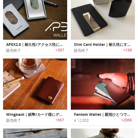
APEX2.0｜耐久性/アクセス性に優れたRFID保護機能搭載メタルスリムウォレット「アペックス2.0」
Slim Card Holder｜耐久性にすぐれたカフレザーを使用したミニマルデザインのマネークリップ付きカードホルダー
+397
+199
販売終了
販売終了
Wingback｜紙幣/カード様にデザインされたロール式レザーウォレット「ウィングバック」
Fantom Wallet｜親指ひとつでクイックアクセス可能なスリムウォレット「ファントムウォレット」
+567
+2066
販売終了
¥ 12,800