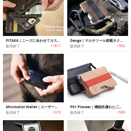
PITAKA｜ニーズに合わせてカスタマイズ可能なモジュラー式カーボンファイバースリムウォレット「ピタカ」
Dango｜マルチツール搭載タクティカルウォレット「ダンゴ」
+1611
+562
販売終了
販売終了
Minimalist Wallet｜ユーザーフレンドリーなミニマルデザインレザーウォレット
P01 Pioneer｜機能性優れた二つ折りウォレット/ペンセット「P01パイオニア」
+310
+589
販売終了
販売終了