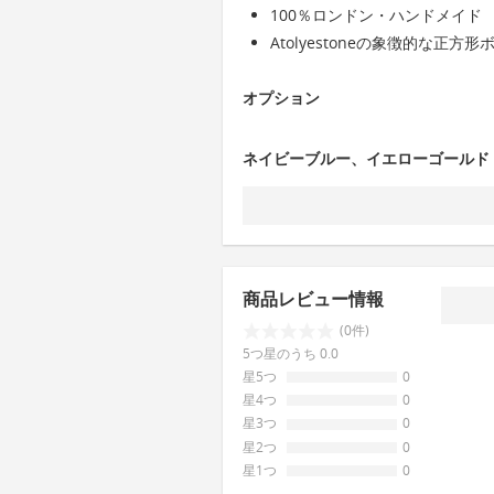
100％ロンドン・ハンドメイド
Atolyestoneの象徴的な正方
オプション
ネイビーブルー、イエローゴールド
商品レビュー情報
(0件)
5つ星のうち 0.0
星5つ
0
星4つ
0
星3つ
0
星2つ
0
星1つ
0