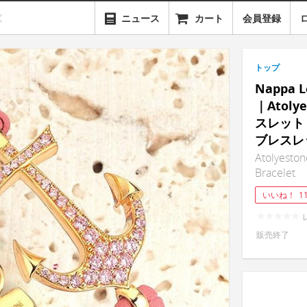
ニュース
カート
会員登録
トップ
Nappa L
｜Atol
スレット
ブレスレ
Atolyesto
Bracelet
いいね！
1
販売終了