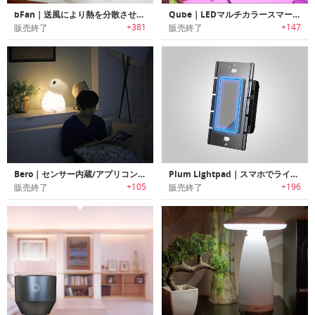
bFan｜送風により熱を分散させベッドの温度を快適に保つベッドファン「ビーファン」
Qube｜LEDマルチカラースマートライト「キューブ」
+381
+147
販売終了
販売終了
Bero｜センサー内蔵/アプリコントロールのキャラクターデザインスマートランプ「ベロ」
Plum Lightpad｜スマホでライトをコントロール可能なスマート調光器「プラムライトパッド」
+105
+196
販売終了
販売終了