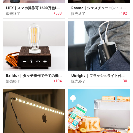
LIFX｜スマホ操作可 1600万色LED電球「ライフィクス」
Roome｜ジェスチャーコントロール対応スマートライト「ルーム」
+538
+192
販売終了
販売終了
Balldur | タッチ操作で全ての機能がコントロール可能なウッドサウンドランプ「ボールダー」
Ubright ｜フラッシュライト付き5000mAhポータブルチャージャー 「ユーブライト」
+104
+30
販売終了
販売終了