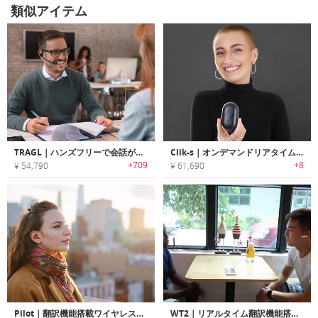
類似アイテム
TRAGL｜ハンズフリーで会話が楽しめる双方向リアルタイム翻訳デバイス「トラグル」
Clik-s｜オンデマンドリアタイム翻訳機能搭載ワイヤレスイヤホン「クリックエス」
+709
+8
¥ 54,790
¥ 61,690
Pilot｜翻訳機能搭載ワイヤレスイヤホン「パイロット」
WT2｜リアルタイム翻訳機能搭載イヤホン型トランスレーター「WT2」