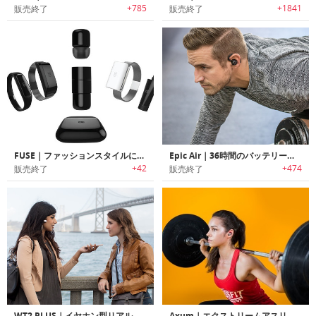
+785
+1841
販売終了
販売終了
FUSE｜ファッションスタイルに合わせてカスタマイズ可能なワイヤレスイヤホン「ヒューズ」
Epic Air｜36時間のバッテリーライフ、イヤーフックアンテナ搭載ワイヤレスイヤホン「エピックエア」
+42
+474
販売終了
販売終了
WT2 PLUS｜イヤホン型リアルタイム翻訳トランスレーター「WT2 プラス」
Axum｜エクストリームアスリートの意見を元に開発されたワイヤレススポーツイヤホン「アクサム」