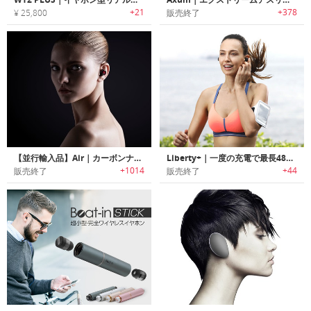
+21
+378
¥ 25,800
販売終了
【並行輸入品】Air｜カーボンナノチューブテクノロジー搭載ワイヤレスイヤホン「エアー」
Liberty+｜一度の充電で最長48時間使用可能なワイヤレスイヤホン「リバティプラス」
+1014
+44
販売終了
販売終了