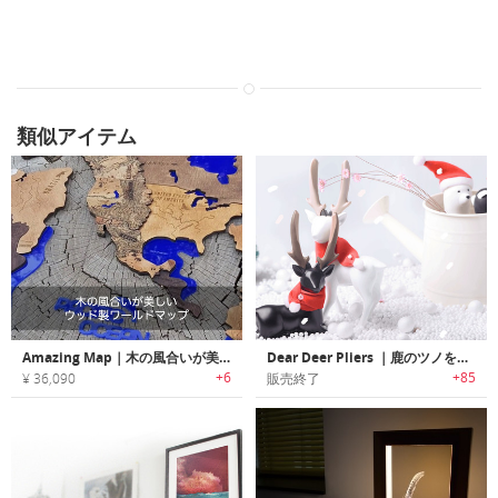
類似アイテム
Amazing Map｜木の風合いが美しいウッド製ワールドマップ「アメージングマップ」
Dear Deer Pliers ｜鹿のツノをモチーフにデザインされたマルチプライヤー「ディアーディアー」
+6
+85
¥ 36,090
販売終了