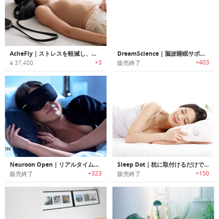
AcheFly｜ストレスを軽減し、姿勢を改善しながら首をマッサージしてくれるピロー
DreamScience｜脳波睡眠サポートデバイス ドリームサイエンス
+3
+403
¥ 37,400
販売終了
Neuroon Open｜リアルタイムの高度な睡眠測定/スマートホームインテグレーション/瞑想/明快な夢を実現するスマートデバイス「ニューロンオープン」
Sleep Dot｜枕に取付けるだけで睡眠の質を解析できるノンウェアラブルスリープモニター「スリープドット」
+323
+150
販売終了
販売終了