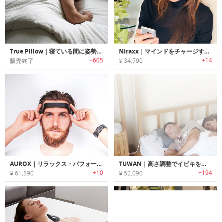
True Pillow｜寝ている間に姿勢を改善するピロー「トゥルーピロー」
Niraxx｜マインドをチャージするスマート脳波ヘッドバンド「ニーラックス」
+605
+14
販売終了
¥ 34,790
AUROX｜リラックス・パフォーマンス効果を高めるマッサージ機能搭載温冷ヘッドバンド「オーロックス」
TUWAN｜高さ調整でイビキを改善するピローパッド「トゥワン」
+10
+194
¥ 61,890
¥ 52,090