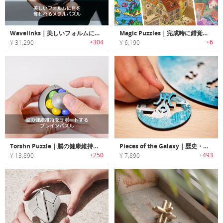
Wavelinks｜美しいフォルムに目を奪われるメタルパズル「ウェーブリンクス」
Magic Puzzles｜完成時に錯覚を利用したサプライズな仕掛けがあるジグソーパズル「マジックパズル」
+304
+6
¥ 31,290
¥ 6,190
Torshn Puzzle｜脳の健康維持をサポートするブレインパズル「トーシュンパズル」
Pieces of the Galaxy｜歴史・神話・天文学がテーマの惑星パズル「ピーシーズオブギャラクシー」
+250
+493
¥ 13,890
¥ 7,890