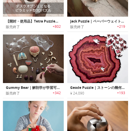
【開封・使用品】Tetra Puzzle｜デスクオブジェになるピラミッド型3Dパズル「テトラパズル」
Jack Puzzle｜ペーパーウェイトやインテリアオブジェとしても利用可能なパズルピース
+802
+219
販売終了
販売終了
Gummy Bear｜解剖学が学習可能なクマ型パズル「グミーベアー」
Geode Puzzle｜ストーンの幾何学パターンをパズルにした世界に１つだけのジグソーパズル
+342
+193
販売終了
¥ 24,090