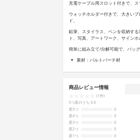
充電ケーブル用スロット付きで、ス
ウォッチホルダー付きで、大きいブ
ド。
鉛筆、スタイラス、ペンを収納する
ト、写真、アートワーク、サインホ
簡単に組み立て/分解可能で、バッ
素材：バルトバーチ材
商品レビュー情報
(1件)
5つ星のうち 0.0
星5つ
0
星4つ
0
星3つ
0
星2つ
0
星1つ
0