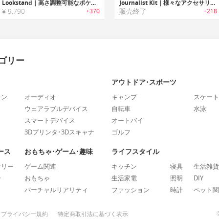
Lookstand｜高さ調整可能なポケットサイズスマホスタンド「ルックスタンド」
Journalist Kit｜様々なアクセサリーをマウント可能なスマホ用ユニバーサル三脚/ハンドグリップ「ジャーナリストキット」
¥ 9,790
販売終了
+370
+218
ゴリー
アウトドア･スポーツ
ォン
オーディオ
キャンプ
スケート
ウェアラブルデバイス
自転車
水泳
スマートデバイス
オートバイ
3Dプリンタ･3Dスキャナ
ゴルフ
ース
おもちゃ･ゲーム･趣味
ライフスタイル
ナリー
ゲーム関連
キッチン
寝具
生活雑貨
ー
おもちゃ
生活家電
照明
DIY
バーチャルリアリティ
ファッション
時計
ペット関
プライバシー規約
特定商取引法に基づく表示