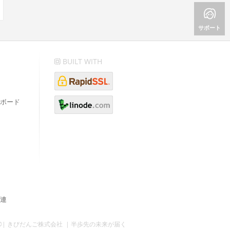
サポート
BUILT WITH
ボード
連
©| きびだんご株式会社 | 半歩先の未来が届く