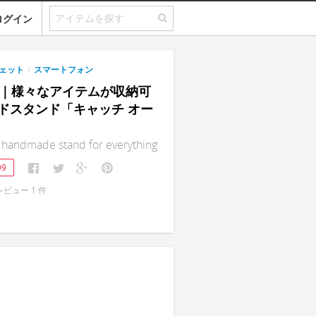
ログイン
ェット
/
スマートフォン
all｜様々なアイテムが収納可
ドスタンド「キャッチ オー
A handmade stand for everything
99
レビュー
1
件