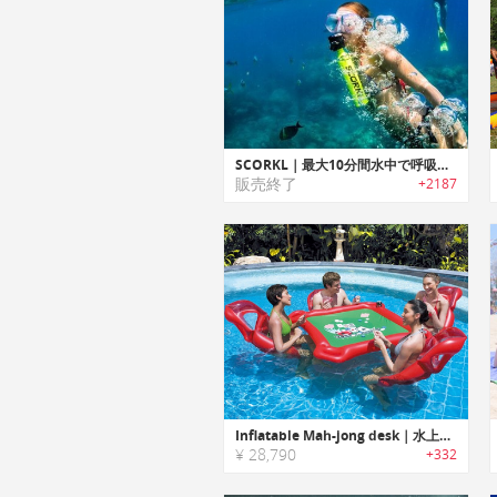
SCORKL｜最大10分間水中で呼吸できる再充填可能な軽量・ポータブルシリンダー「スコークル」
販売終了
+2187
Inflatable Mah-jong desk｜水上で麻雀ができる空気注入式テーブル/チェアセット
¥ 28,790
+332