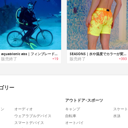
aquabionic abs｜フィンブレードを簡単着脱可能なハイブリッドダイビングシューズ「アクアバイオニックabs」
SEASONS｜水や温度でカラーが変わるスイミングショーツ「シーサンズ」
販売終了
販売終了
+19
+393
ゴリー
アウトドア･スポーツ
ォン
オーディオ
キャンプ
スケート
ウェアラブルデバイス
自転車
水泳
スマートデバイス
オートバイ