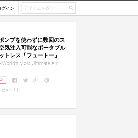
ログイン
 ｜ポンプを使わずに数回のス
空気注入可能なポータブル
ットレス「フュートー」
 World’s Most Ultimate Air
42
レビュー
1
件