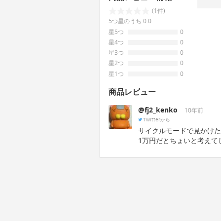
(1件)
5つ星のうち 0.0
星5つ
0
星4つ
0
星3つ
0
星2つ
0
星1つ
0
商品レビュー
@fj2_kenko
10年前
Twitterから
サイクルモードで見かけた
1万円だとちょいと考えて