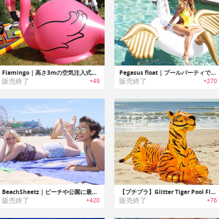
Flamingo｜高さ3mの空気注入式ジャイアントフラミンゴ
Pegasus float｜プールパーティで活躍するビッグサイズのペガサスフロート
販売終了
販売終了
+49
+270
BeachSheetz｜ビーチや公園に最適なぱっとひろげてすぐに収納可能なアウトドアシート「ビーチシーズ」
【プチプラ】Glitter Tiger Pool Float｜グリッター入りタイガーモチーフビーチフロート
販売終了
販売終了
+420
+76