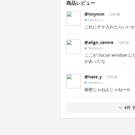
商品レビュー
@hnymm
10年前
Twitterから
これにチケ入れたらいいかも！
@align_centre
10年前
Twitterから
ここが Social win
があったな
@hate_y
10年前
Twitterから
秘密じゃねえじゃねーか
4件 