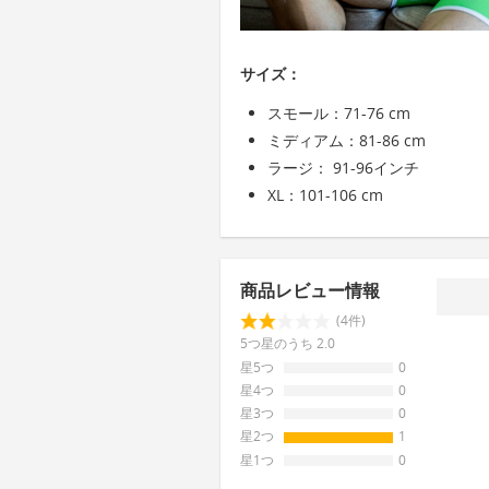
サイズ：
スモール：71-76 cm
ミディアム：81-86 cm
ラージ： 91-96インチ
XL：101-106 cm
商品レビュー情報
(4件)
5つ星のうち 2.0
星5つ
0
星4つ
0
星3つ
0
星2つ
1
星1つ
0