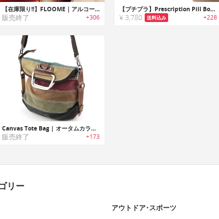
【在庫限り!!】FLOOME｜アルコールライフをマネジメントするIoT端末「フルーミィ」
【プチプラ】Prescription Pill Bottle｜処方箋薬ボトルデザインのドリンククーラー
販売終了
¥ 3,780
+306
+228
送料込み
Canvas Tote Bag | オータムカラーのシックデザインキャンバストートバッグ
販売終了
+173
ゴリー
アウトドア･スポーツ