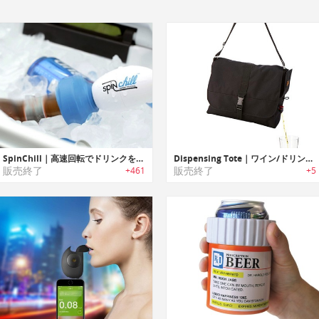
SpinChill｜高速回転でドリンクを冷やす「スピンチル」
Dispensing Tote｜ワイン/ドリンクを注げるトートバッグ
販売終了
販売終了
+461
+5