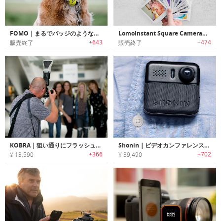
FOMO｜まるでバッジのようなハンズフリーウェアラブルカメラ「フォーモ」
LomoInstant Square Camera｜スクエア写真が楽しめるアナログインスタントカメラ「ロモインスタントスクエア」
+643
+474
販売終了
販売終了
KOBRA｜狙い通りにフラッシュを当てられるフラッシュモディファイア「コーブラ」
Shonin｜ビデオカンファレンスも可能なウェアラブルセキュリティーカメラ「ショーニン」
+366
+702
¥ 13,590
¥ 39,490