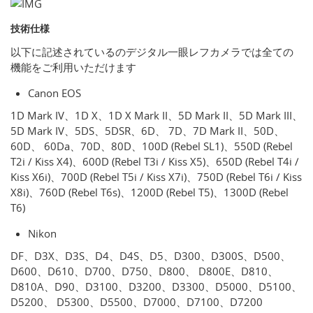
技術仕様
以下に記述されているのデジタル一眼レフカメラでは全ての
機能をご利用いただけます
Canon EOS
1D Mark IV、1D X、1D X Mark II、5D Mark II、5D Mark III、
5D Mark IV、5DS、5DSR、6D、 7D、7D Mark II、50D、
60D、 60Da、70D、80D、100D (Rebel SL1)、550D (Rebel
T2i / Kiss X4)、600D (Rebel T3i / Kiss X5)、650D (Rebel T4i /
Kiss X6i)、700D (Rebel T5i / Kiss X7i)、750D (Rebel T6i / Kiss
X8i)、760D (Rebel T6s)、1200D (Rebel T5)、1300D (Rebel
T6)
Nikon
DF、D3X、D3S、D4、D4S、D5、D300、D300S、D500、
D600、D610、D700、D750、D800、 D800E、D810、
D810A、D90、D3100、D3200、D3300、D5000、D5100、
D5200、 D5300、D5500、D7000、D7100、D7200