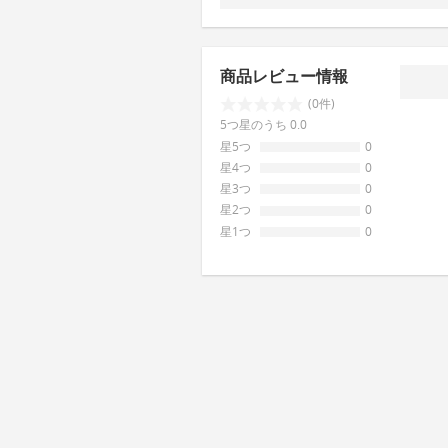
商品レビュー情報
(0件)
5つ星のうち 0.0
星5つ
0
星4つ
0
星3つ
0
星2つ
0
星1つ
0