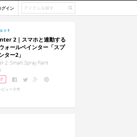
ログイン
ェット
rinter 2｜スマホと連動する
ウォールペインター「スプ
ンター2」
er 2: Smart Spray Paint
y
57
レビュー
0
件