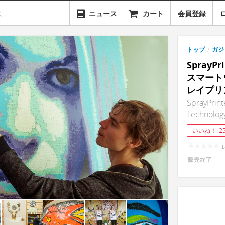
ニュース
カート
会員登録
トップ
/
ガジ
SprayP
スマート
レイプリ
SprayPrint
Technolog
いいね！
2
販売終了