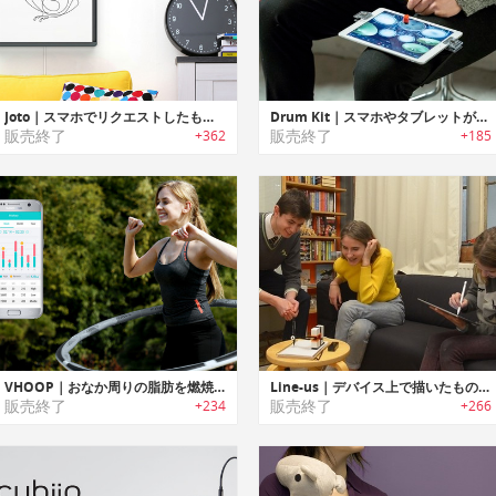
Joto｜スマホでリクエストしたものをペンで描画するスケッチディスプレイ「ジョト」
Drum Kit｜スマホやタブレットがあればいつでもドラムプレイ可能なバーチャルドラムキット「ドラムキット」
販売終了
販売終了
+362
+185
VHOOP｜おなか周りの脂肪を燃焼する折りたたみ式スマートフープ「Vフープ」
Line‐us｜デバイス上で描いたものをリアルタイムでコピーするドローイングロボットアーム「ライナス」
販売終了
販売終了
+234
+266