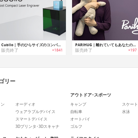
Cubiio｜手のひらサイズのコンパクトレーザー彫刻機「キュービオ」
PARIHUG｜離れていてもあなたのハグを届けられるぬいぐるみ型コミュニケーションデバイス「パリハグ」
販売終了
販売終了
+1841
+197
ゴリー
アウトドア･スポーツ
ォン
オーディオ
キャンプ
スケート
ウェアラブルデバイス
自転車
水泳
スマートデバイス
オートバイ
3Dプリンタ･3Dスキャナ
ゴルフ