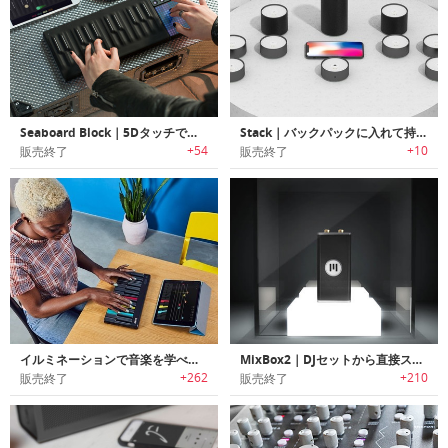
Seaboard Block｜5Dタッチで演奏可能なシンセサイザー「シーボードブロック」
Stack｜バックパックに入れて持ち運べる本格サウンドDJブース「スタック」
+54
+10
販売終了
販売終了
イルミネーションで音楽を学べるポータブルキーボード「LUMI（ルミ）」
MixBox2｜DJセットから直接スマホに録音/シェア可能なポータブルデバイス「ミックスボックス2」
+262
+210
販売終了
販売終了