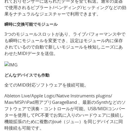
れておりセンサーに送られたデータを全て転送。通常の楽器
で使用されるビブラート/ベンディング/ヒッティングなどの効
果をナチュラルなジェスチャーで利用できます。
瞬時に交換可能でモジュール
3つのモジュールスロットがあり、ライブパフォーマンス中で
も瞬時にモジュールを変更でき、設定はモジュール内に保存
されているので自動で新しいモジュールを検知しニーズにあ
わせたMIDIデータを送信。
どんなデバイスでも作動
全てのMIDI対応ソフトウェアを接続可能。
Ableton Live/Apple Logic/Native Instruments plugins/
Max/MSP/iPad用アプリGarageBand 、最新のiSynthなどのソ
フトウェアで演奏・コントロールが可能。USB/MIDIコンバー
ターを使用してPC不要でお気に入りのハードウェアに接続し
機能拡張のために複数のJoué（ジュ―）を同じデバイスに同
時接続も可能です。