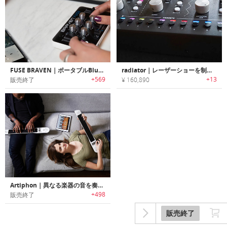
FUSE BRAVEN｜ポータブルBluetoothオーディオミキサー「フューズ」
radiator｜レーザーショーを制御可能なレーザーシンセサイザー「レディエイター」
+569
+13
販売終了
¥ 160,890
Artiphon｜異なる楽器の音を奏でる未来のスマート楽器「アーティフォン」
+498
販売終了
販売終了