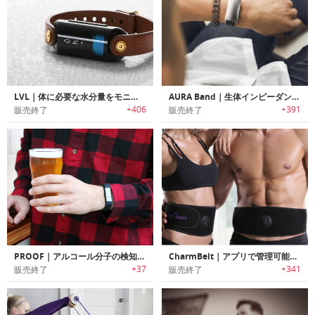
LVL｜体に必要な水分量をモニタリング可能なフィットネストラッカー「レベル」
AURA Band｜生体インピーダンス・体組成をトラッキング可能なフィットネストラッカー「オーラバンド」
+406
+391
販売終了
販売終了
PROOF｜アルコール分子の検知可能なアルコールトラッキングリストバンド「プルーフ」
CharmBelt｜アプリで管理可能な腹筋用EMSベルト「チャームベルト」
+37
+341
販売終了
販売終了