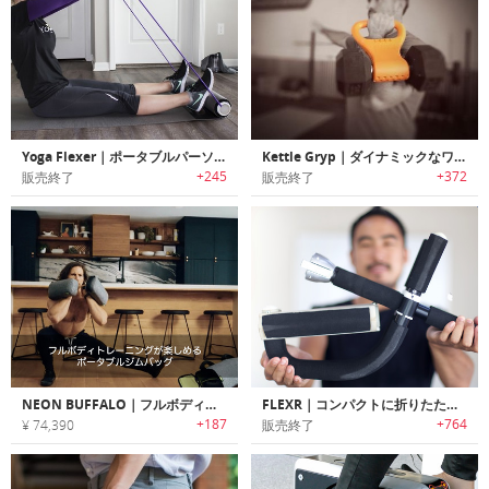
Yoga Flexer｜ポータブルパーソナルジムとしても利用可能なヨガマット「ヨガフレクサー」
Kettle Gryp｜ダイナミックなワークアウトを可能にするダンベル用アタッチメントグリップ「ケトルグリップ」
+245
+372
販売終了
販売終了
NEON BUFFALO｜フルボディトレーニングが楽しめるポータブルジムバッグ「ネオンバッファロー」
FLEXR｜コンパクトに折りたたみ可能な懸垂エクササイズバー「フレクサー」
+187
+764
¥ 74,390
販売終了