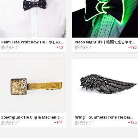
Palm Tree Print Bow Tie｜やしの木プリント蝶ネクタイ
Neon Nightlife｜暗闇で光るネオン蝶ネクタイ
販売終了
販売終了
+40
+496
Steampunk Tie Clip & Mechanical cuff links｜スチームパンクタイクリップ/機械仕掛けのカフリンクス
Wing Gunmetal Tone Tie Bar｜ガンメタルウィングタイバー
販売終了
販売終了
+141
+185