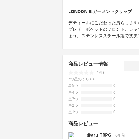
LONDON B.ガーメントクリップ
デティールにこだわった男らしさを
ブレザーポケットのフロント、シャ
ょう。ステンレススチール製で丈夫
商品レビュー情報
(1件)
5つ星のうち 0.0
星5つ
0
星4つ
0
星3つ
0
星2つ
0
星1つ
0
商品レビュー
@aru_TRPG
6年前