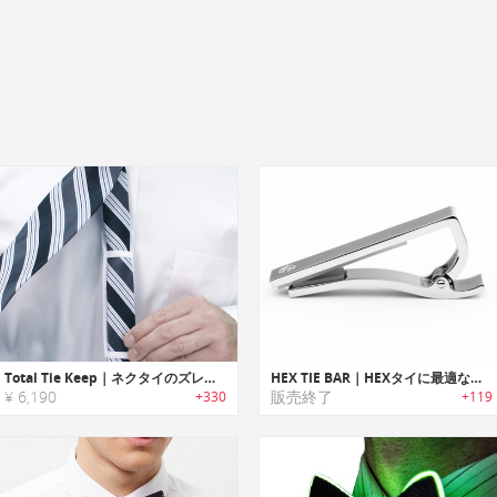
Total Tie Keep｜ネクタイのズレを防ぐネクタイアクセサリー
HEX TIE BAR｜HEXタイに最適なネクタイピン
¥ 6,190
販売終了
+330
+119