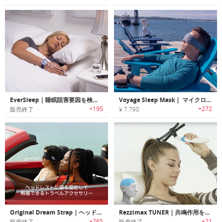
EverSleep｜睡眠阻害要因を検出/トラックし睡眠改善のためのコーチングを行うスリープトラッカー「エバースリープ」
Voyage Sleep Mask｜ マイクロビーズクッションで包み込むコンパクトスリープマスク「ボヤージュスリープマスク」
+195
+272
販売終了
¥ 7,790
Original Dream Strap｜ヘッドレストに頭を固定して熟睡できるトラベルアクセサリー「ドリームストラップ」
Rezzimax TUNER｜共鳴作用を利用して体をリラックスさせるバイブレーションマッサージャー「レジマックスチューナー」
+265
+21
販売終了
販売終了