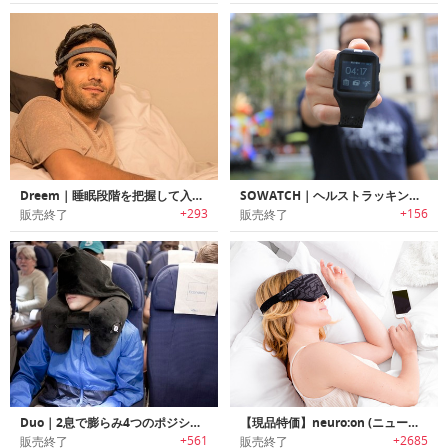
Dreem｜睡眠段階を把握して入眠/深い眠りを促進するスマートスリープヘッドバンド「ドリーム」
SOWATCH｜ヘルストラッキング機能搭載スマートウォッチ「ソーウォッチ 」
+293
+156
販売終了
販売終了
Duo｜2息で膨らみ4つのポジションを提供するトラベルピロー「デュオ」
【現品特価】neuro:on (ニューロオン)｜世界で最も先進的な睡眠時のパートナー
+561
+2685
販売終了
販売終了