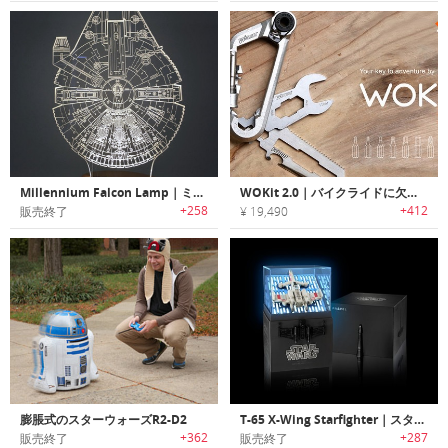
Millennium Falcon Lamp｜ミレニアムファルコンLEDライト
WOKit 2.0｜バイクライドに欠かせないカラビナデザインユニバーサルマルチツール「ウォキット2.0」
+258
+412
販売終了
¥ 19,490
膨脹式のスターウォーズR2-D2
T-65 X-Wing Starfighter｜スター・ウォーズT65Xウイングスターファイターモデルクワッドコプタードローン
+362
+287
販売終了
販売終了