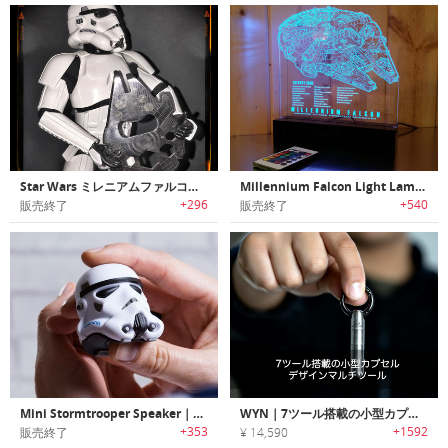
Star Wars ミレニアムファルコン型マルチツール
Millennium Falcon Light Lamp ｜内部を精密に表現したクリスタルアクリル製ミレニアムファルコンランプ
+296
+540
販売終了
販売終了
Mini Stormtrooper Speaker｜ストームトルーパーをモチーフにデザインされた手のひらサイズのミニスピーカー
WYN｜7ツール搭載の小型カプセルデザインマルチツール
+353
+1592
販売終了
¥ 14,590