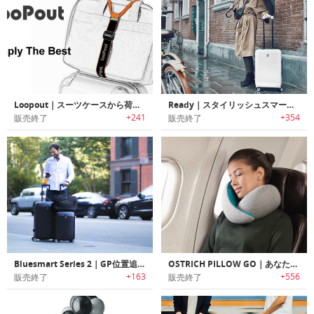
Loopout｜スーツケースから荷物が落下するのを防止するラゲッジバンド「ループアウト」
Ready｜スタイリッシュスマートキャリーオンスーツケース「レディ」
+241
+354
販売終了
販売終了
Bluesmart Series 2｜GP位置追跡/ポータブルチャージャー搭載スマートスーツケース「ブルースマート2」
OSTRICH PILLOW GO｜あなたの首に合わせてサイズ調整可能な快適トラベルピロー「オーストリッチピローゴー」
+163
+556
販売終了
販売終了