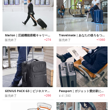
Marlon｜圧縮機能搭載キャリーバッグ「マーロン」
Travelmate｜あなたの後ろをついてくる完全自律型スーツケースロボット「トラベルメイト」
+274
+1060
販売終了
販売終了
GENIUS PACK G3｜ビジネスマンに最適な多機能キャリーオンサイズスーツケース「ジーニアスパックG3」
Passport｜ガジェット愛好家に最適なキャリーオンサイズのスーツケース「パスポート」
+266
+371
販売終了
¥ 41,590