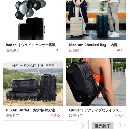
Raden ｜ウェイトセンサー搭載スマートスーツケース「レイデン」
Medium Checked Bag ｜内部圧縮システム搭載で沢山荷物を収納可能なポリカーボネート製スーツケース
+101
+400
販売終了
販売終了
HEXAD Duffel｜防水性/耐久性に優れた多機能アウトドアダッフルバック「ヘックスアドダッフル」
Quiver｜アクティブなライフスタイルに合わせてデザインされた多機能マルチバッグ 「クイバー」
+1045
+767
販売終了
販売終了
販売終了