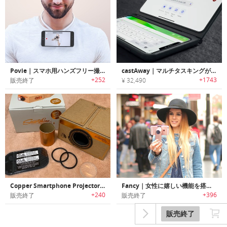
Povie｜スマホ用ハンズフリー撮影ネックレス「ポビー」
castAway｜マルチタスキングが可能なセカンドモニター搭載スマホケース「キャストアウェイ」
+252
+1743
販売終了
¥ 32,490
Copper Smartphone Projector｜ノスタルジックなスマホ用DIYプロジェクター
Fancy｜女性に嬉しい機能を搭載したスマホ用スリムコンパクトスタビライザー「ファンシー」
+240
+396
販売終了
販売終了
販売終了