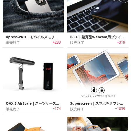
Xpress-PRO｜モバイルメモリー/充電ステーション「エクスプレスプロ」
ISCC｜超薄型Webcam用プライバシーカバー「インテリジェントセキュリティカメラカバー」
+233
+319
販売終了
販売終了
OAXIS AirScale｜スーツケースの重量が計れるスケール機能内蔵モバイルバッテリー「オアシス エアスケール」
Superscreen｜スマホをタブレットに変身させる10.1インチのHDディスプレイ「スーパースクリーン」
+174
+1839
販売終了
販売終了