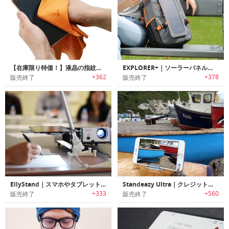
【在庫限り特価！】液晶の指紋皮脂汚れを除去する超極細高級繊維クロス「ENJOハイテッククロス」
EXPLORER+｜ソーラーパネル搭載ファッショナブルバックパック「エクスプローラープラス」
+362
+378
販売終了
販売終了
EllyStand｜スマホやタブレットをスキャナー/マイクロスコープに変身させるデバイススタンド「エリースタンド」
Standeazy Ultra｜クレジットカードサイズの超薄型スマホスタンド「スタンドイージー」
+333
+560
販売終了
販売終了