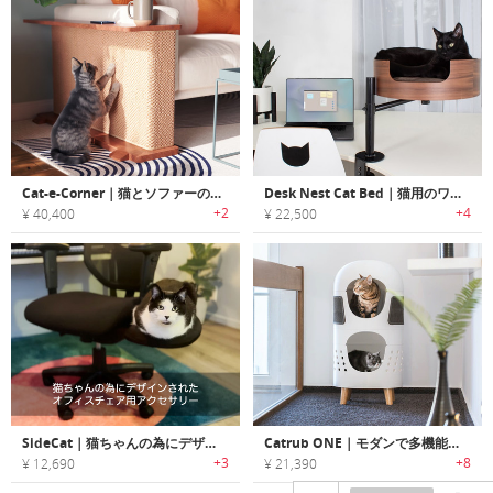
Cat-e-Corner｜猫とソファーの争いに幕を下す、猫用爪とぎ
Desk Nest Cat Bed｜猫用のワークスペースベッド
+2
+4
¥ 40,400
¥ 22,500
SideCat｜猫ちゃんの為にデザインされたオフィスチェア用アクセサリー「サイドキャット」
Catrub ONE｜モダンで多機能な猫用ファニチャー「キャットラブワン」
+3
+8
¥ 12,690
¥ 21,390