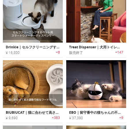
Drinkie｜セルフクリーニングするペット用スマートウォーターディスペンサー「ドリンキー」
Treat Dispenser｜犬用トイレのしつけ用スマートデバイス
+8
+147
¥ 16,800
販売終了
BIUBIUCAT｜猫に合わせて高さ調整可能なフードボウル「ビュビュキャット」
EBO｜留守番中の猫ちゃんの不安・運動不足を解消するスマートキャットコンパニオンロボット「イーボ」
+383
+9
¥ 9,690
¥ 37,390