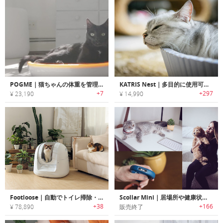
POGME｜猫ちゃんの体重を管理するスマート体重計「ポグミー」
KATRIS Nest｜多目的に使用可能な猫ちゃん用ベッド・スクラッチャー「キャトリス」
+7
+297
¥ 23,190
¥ 14,990
Footloose｜自動でトイレ掃除・健康状態をトラッキングできるスマート猫用トイレロボット「フットルース」
Scollar Mini｜居場所や健康状態をモニタリング可能なペット用スマートカラー「スカラーミニ」
+38
+166
¥ 78,890
販売終了