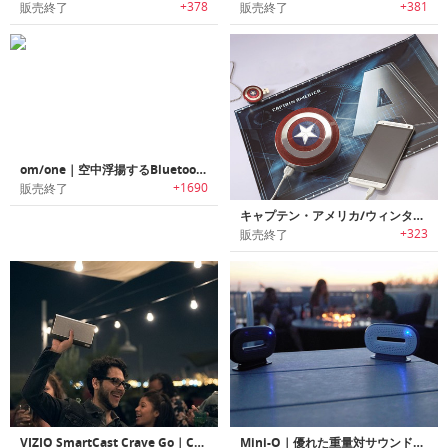
+378
+381
販売終了
販売終了
om/one｜空中浮揚するBluetoothスピーカー
+1690
販売終了
キャプテン・アメリカ/ウィンター・ソルジャー｜ミニBluetoothスピーカー
+323
販売終了
VIZIO SmartCast Crave Go｜Chromecast 内蔵マルチルームワイヤレススピーカー「クレーブゴー」
Mini-O｜優れた重量対サウンド比のポケットサイズBluetoothスピーカー「ミニオー」