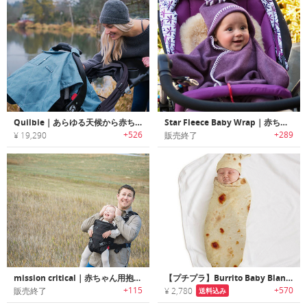
Quilbie｜あらゆる天候から赤ちゃんを守る3 in 1ベビーカーカバー「クイルビー」
Star Fleece Baby Wrap｜赤ちゃん用星型フリースおくるみ
+526
+289
¥ 19,290
販売終了
mission critical｜赤ちゃん用抱っこ紐「ベビーキャリー」
【プチプラ】Burrito Baby Blanket｜食べたくなるほどキュートなハット付きベビーブリトーブランケット
+115
+570
販売終了
¥ 2,780
送料込み