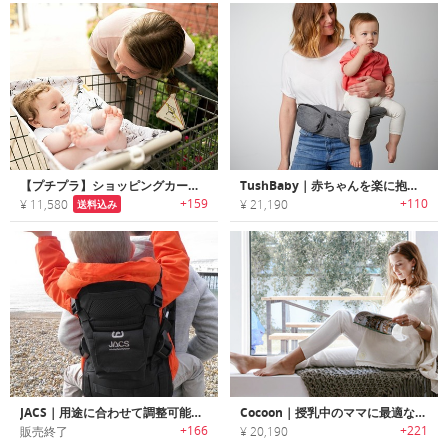
【プチプラ】ショッピングカートに取付けられるベビー用ハンモック
TushBaby｜赤ちゃんを楽に抱っこできる育児用ウエストシートバッグ「トゥッシュベビー」
+159
+110
¥ 11,580
¥ 21,190
送料込み
JACS｜用途に合わせて調整可能なベビーキャリー「ジャックス」
Cocoon｜授乳中のママに最適なストールデザインのスタイリッシュ授乳ラップ「コクーン」
+166
+221
販売終了
¥ 20,190