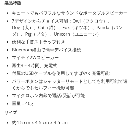
製品特徴
キュートでもパワフルなサウンドなポータブルスピーカー
7デザインからチョイス可能：Owl（フクロウ）、
Dog（犬）、Cat（猫）、Fox（キツネ）、Panda（パン
ダ）、Pig（ブタ）、Unicorn（ユニコーン）
便利な手首ストラップ付き
Bluetooth経由で簡単デバイス接続
マイティ2Wスピーカー
再生3～4時間、充電式
付属のUSBケーブルを使用してすばやく充電可能
パワーボタンはシャッターリモートとしても利用可能で遠
くからでもセルフィー撮影可能
マイクロホン内蔵で通話/受話が可能
重量：40g
サイズ
約4.5 cm x 4.5 cm x 4.5 cm