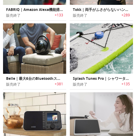
FABRIQ｜Amazon Alexa機能搭載ワイヤレススマートスピーカー「ファブリック」
Tokk｜両手がふさがらないハンズフリースマートスピーカー「トック」
+133
+289
販売終了
販売終了
Belle｜最大6台のBluetoothスピーカーと同時接続可能なサウンドハブBluetoothスピーカー「ベレ」
Splash Tunes Pro｜シャワータイムに最適な防水Bluetoothスピーカー「スプラッシュチューンズプロ」
+381
+135
販売終了
販売終了