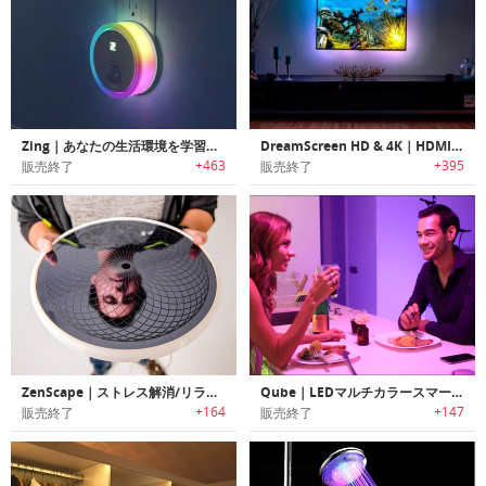
Zing｜あなたの生活環境を学習するAI搭載スマートナイトライト「ジン」
DreamScreen HD & 4K｜HDMI/4K TV用スマートLEDバックライト「ドリームスクリーンHD&4K」
+463
+395
販売終了
販売終了
ZenScape｜ストレス解消/リラックスを促す美しいLEDアートワークディスプレイ「ゼンスケープ」
Qube｜LEDマルチカラースマートライト「キューブ」
+164
+147
販売終了
販売終了