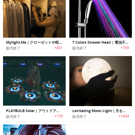
Mylight.Me｜クローゼットや暗い廊下に最適なモーションセンサー搭載LEDストリップライトシステム
7 Colors Shower Head｜電池不要で7色に光るLEDライトシャワーヘッド
+451
+759
販売終了
販売終了
PLAYBULB Solar｜アウトドアで神秘的な雰囲気を楽しめる水中浮遊ソーラーLEDライト「プレイバルブ」
Levitating Moon Light｜月をモチーフにデザインされたワイヤレス充電空中浮遊ライト「ムーンライト」
+170
+1454
販売終了
販売終了