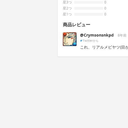
星3つ
0
星2つ
0
星1つ
0
商品レビュー
@Crymsonsnkpd
8年前
Twitterから
これ、リアルメビヤツ(目