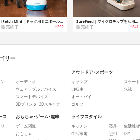
iFetch Mini｜ドッグ用ミニボール発射ランチャー「アイフェッチ・ミニ」
SureFeed｜マイクロチップを活用して指定された猫にのみ給餌可能なペットフィーダー「シュアフィード」
販売終了
販売終了
+292
+241
ゴリー
アウトドア･スポーツ
ォン
オーディオ
キャンプ
スケート
ウェアラブルデバイス
自転車
水泳
スマートデバイス
オートバイ
3Dプリンタ･3Dスキャナ
ゴルフ
ース
おもちゃ･ゲーム･趣味
ライフスタイル
ナリー
ゲーム関連
キッチン
寝具
生活雑貨
ー
おもちゃ
生活家電
照明
DIY