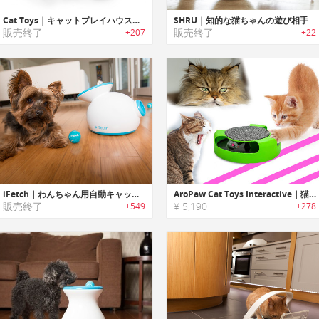
Cat Toys｜キャットプレイハウス 乗り物シリーズ
SHRU｜知的な猫ちゃんの遊び相手
販売終了
販売終了
+207
+22
iFetch｜わんちゃん用自動キャッチボールマシン
AroPaw Cat Toys Interactive｜猫ちゃんのタッチに反応してネズミが動くインタラクティブキャットトイ
販売終了
¥ 5,190
+549
+278