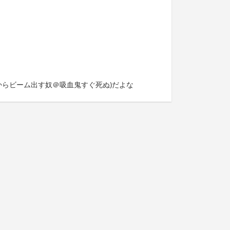
からビーム出す奴＠吸血鬼すぐ死ぬ)だよな