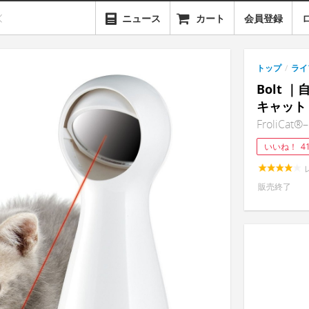
ニュース
カート
会員登録
トップ
/
ライ
Bolt
キャット
FroliCat®–
いいね！
4
販売終了