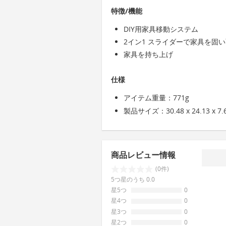
特徴/機能
DIY用家具移動システム
2イン1 スライダーで家具を固
家具を持ち上げ
仕様
アイテム重量：771g
製品サイズ：30.48 x 24.13 x 7.
商品レビュー情報
(0件)
5つ星のうち 0.0
星5つ
0
星4つ
0
星3つ
0
星2つ
0