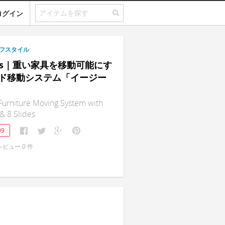
ログイン
フスタイル
ves｜重い家具を移動可能にす
ド移動システム「イージー
urniture Moving System with
 & 8 Slides
09
レビュー
0
件