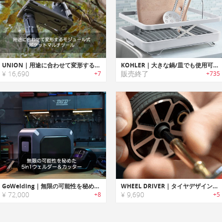
UNION｜用途に合わせて変形するモジュール式ポケットマルチツール「ユニオン」
KOHLER｜大きな鍋/皿でも使用可能なワイングラスラック付きディッシュラック
¥ 16,690
販売終了
+7
+735
GoWelding｜無限の可能性を秘めた5in1ウェルダー＆カッター「ゴーウェルディング」
WHEEL DRIVER｜タイヤデザインの手のひらサイズラチェットEDCツール「ホイールドライバー」
¥ 72,000
¥ 9,690
+8
+5