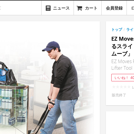
ニュース
カート
会員登録
トップ
/
ライ
EZ Mo
るスライ
ムーブ」
EZ Moves F
Lifter Tool
いいね！
4
販売終了