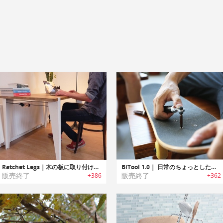
Ratchet Legs｜木の板に取り付けデスク/テーブル/ベンチに変えるポータブルテーブルレッグ「ラチェットレッグ」
BiTool 1.0｜ 日常のちょっとした場面で大活躍するマルチ工具「バイツール」
販売終了
販売終了
+386
+362