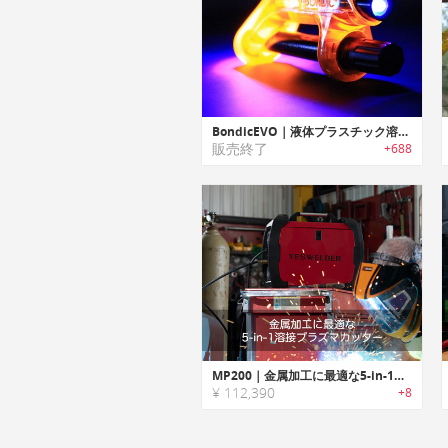
BondicEVO｜液体プラスチック溶接剤「ボンディックエボ」
販売終了
+688
MP200｜金属加工に最適な5-in-1溶接プラズマカッター
¥ 112,390
+8