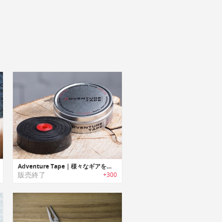
Adventure Tape｜様々なギアを修復可能な多用途テープ「アドベンチャーテープ」
販売終了
+300