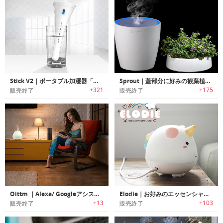
Stick V2｜ポータブル加湿器「スティックV2」
Sprout｜蓋部分に好みの観葉植物を植えられるアロマディフューザー
+321
+175
販売終了
販売終了
Oittm ｜Alexa/ Googleアシスタント互換のWiFiスマートアロマディフューザー
Elodie｜お好みのエッセンシャルオイルを使用可能なユニコーンデザインディフューザー「エルディ―」
+13
+103
販売終了
販売終了