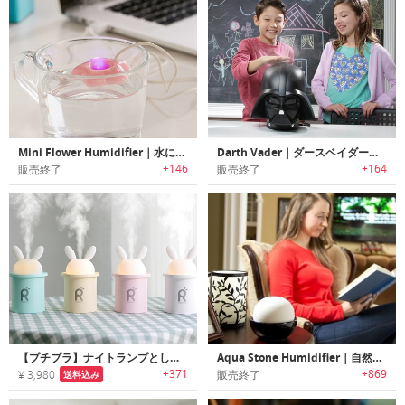
Mini Flower Humidifier｜水に浮かべるフラワーデザイン加湿器
Darth Vader｜ダースベイダー超音波クールミスト加湿器
+146
+164
販売終了
販売終了
【プチプラ】ナイトランプとしても使えるキュートなラビットモチーフのUSB加湿器
Aqua Stone Humidifier｜自然作用で水を足すだけで安全に使用できるアクアストーン加湿器
+371
+869
¥ 3,980
販売終了
送料込み