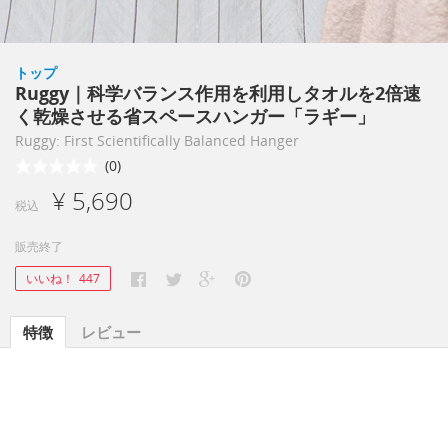
トップ
Ruggy｜科学バランス作用を利用しタオルを2倍速
く乾燥させる省スペースハンガー「ラギー」
Ruggy: First Scientifically Balanced Hanger
(0)
¥ 5,690
税込
販売終了
いいね！
447
特徴
レビュー