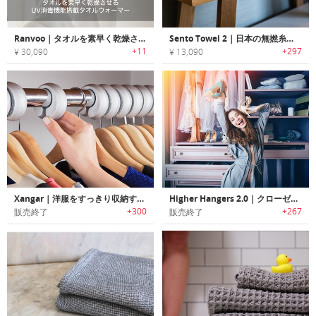
Ranvoo｜タオルを素早く乾燥させるUV消毒機能搭載タオルウォーマー「ランヴー」
Sento Towel 2｜日本の無撚糸テクノロジーを使用したラグジュアリータオル「セントータオル2」
+11
+297
¥ 30,090
¥ 13,090
Xangar｜洋服をすっきり収納するハンガースペースオーガナイザー「ザンガー」
Higher Hangers 2.0｜クローゼットの空間を最大化するハンガー「ハイヤーハンガー2.0」
+300
+267
販売終了
販売終了