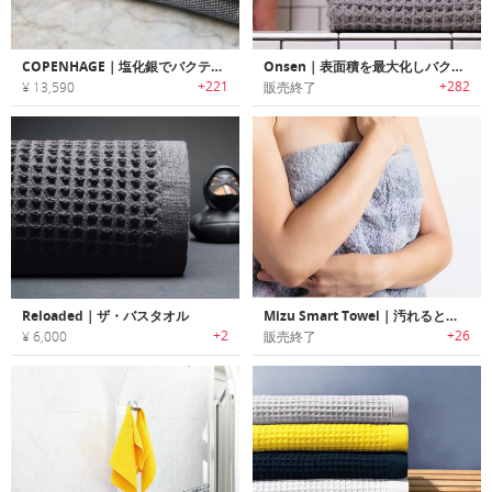
COPENHAGE｜塩化銀でバクテリアの繁殖・臭いが発生しにくいハイパフォーマンスタオル「コペンハーゲン」
Onsen｜表面積を最大化しバクテリアの繁殖を抑える吸収性・速乾性に優れたタオル「オンセン」
+221
+282
¥ 13,590
販売終了
Reloaded｜ザ・バスタオル
Mizu Smart Towel｜汚れるとカラーが変わり洗濯のタイミングがわかる高機能タオル「ミズ」
+2
+26
¥ 6,000
販売終了