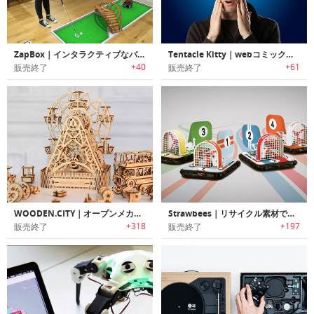
ZapBox｜インタラクティブなバーチャルコンテンツにアクセス可能なMR（ミックスリアリティー）ヘッドセット「ザップボックス」
Tentacle Kitty｜webコミックで人気のテンタクルキティー（10本足の猫）のぬいぐるみ「テンタクルキティー」
+40
+61
販売終了
販売終了
WOODEN.CITY｜オープンメカニズムを搭載した秘密のコインボックス付き木製コンストラクション3Dパズルセット
Strawbees｜リサイクル素材で作るDIYホバークラフトキット「ストロビー」
+318
+197
販売終了
販売終了