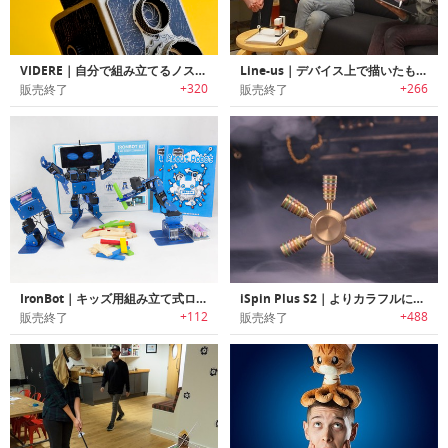
VIDERE｜自分で組み立てるノスタルジックなカードボード製35mmピンホールカメラキット「ビデア」
Line‐us｜デバイス上で描いたものをリアルタイムでコピーするドローイングロボットアーム「ライナス」
+320
+266
販売終了
販売終了
IronBot｜キッズ用組み立て式ロボット「アイロンボット」
iSpin Plus S2｜よりカラフルになった世界中で大人気のiSpinの新型ハンドスピナー「iSpin Plus S2」
+112
+488
販売終了
販売終了