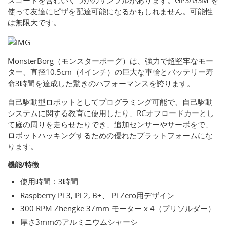
スコードを含むいくつかのサンプルがあります。GPS/GSM を
使って友達にピザを配達可能になるかもしれません。可能性
は無限大です。
MonsterBorg（モンスターボーグ）は、強力で超堅牢なモー
ター、直径10.5cm（4インチ）の巨大な車輪とバッテリー寿
命3時間を達成した驚きのパフォーマンスを誇ります。
自己駆動型ロボットとしてプログラミング可能で、自己駆動
システムに関する教育に使用したり、RCオフロードカーとし
て庭の周りを走らせたりでき、追加センサーやサーボをで、
ロボットハッキングするための優れたプラットフォームにな
ります。
機能/特徴
使用時間：3時間
Raspberry Pi 3, Pi 2, B+、 Pi Zero用デザイン
300 RPM Zhengke 37mm モーター x 4（プリソルダー）
厚さ3mmのアルミニウムシャーシ