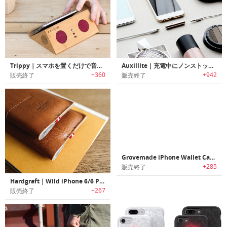
Trippy｜スマホを置くだけで音楽再生可能なポータブルワイヤレススピーカー「トリッピー」
Auxillite｜充電中にノンストップで音楽を楽しめるスリムデザインアダプター「オーキシーライト」
+360
+942
販売終了
販売終了
Grovemade iPhone Wallet Case｜iPhone 6/ 7シリーズ用天然メイプル材フレーム/フルグレインベジタンレザーケース
+285
販売終了
Hardgraft｜Wild iPhone 6/6 Plus, iPhone 7/7 Plus革製ケース
+267
販売終了