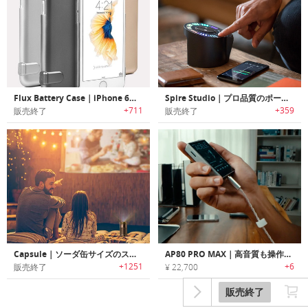
Flux Battery Case｜iPhone 6、7シリーズ用スリムバッテリーケース「フラックスバッテリーケース」
Spire Studio｜プロ品質のポータブル/ワイヤレスレコーディングスタジオ「スパイアスタジオ」
+711
+359
販売終了
販売終了
Capsule｜ソーダ缶サイズのスマートプロジェクター「カプセル」
AP80 PRO MAX｜高音質も操作性もこれひとつで叶えるオールインワンハイレゾ音楽プレーヤー
+1251
+6
販売終了
¥ 22,700
販売終了