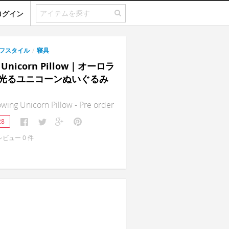
ログイン
フスタイル
/
寝具
g Unicorn Pillow｜オーロラ
光るユニコーンぬいぐるみ
ing Unicorn Pillow - Pre order
28
レビュー
0
件