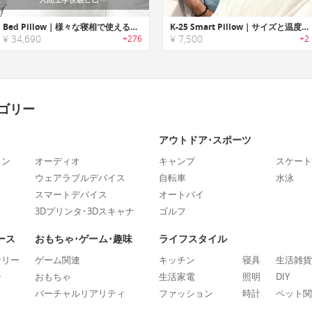
Bed Pillow｜様々な寝相で使える人間工学快眠ピロー「ベッドピロー」
K-25 Smart Pillow｜サイズと温度調節が可能なピロー
¥ 34,690
¥ 7,500
+276
+2
ゴリー
アウトドア･スポーツ
ォン
オーディオ
キャンプ
スケート
ウェアラブルデバイス
自転車
水泳
スマートデバイス
オートバイ
3Dプリンタ･3Dスキャナ
ゴルフ
ース
おもちゃ･ゲーム･趣味
ライフスタイル
ナリー
ゲーム関連
キッチン
寝具
生活雑貨
ー
おもちゃ
生活家電
照明
DIY
バーチャルリアリティ
ファッション
時計
ペット関