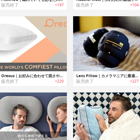
販売終了
販売終了
+197
+104
Oreous｜お好みに合わせて固さやサポート具合を調整可能なピロー「オレアス」
Lens Pillow｜カメラマニアに最適なカメラレンズ型ピロー
販売終了
販売終了
+220
+227