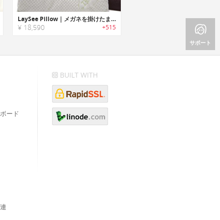
LaySee Pillow｜メガネを掛けたまま横になってTVが見やすいピロー
¥ 18,590
+515
サポート
BUILT WITH
ボード
連