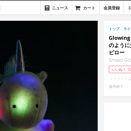
ニュース
カート
会員登録
トップ
/
ライ
Glowin
のように
ピロー
Smoko Glow
いいね！
1
販売終了