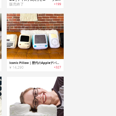
販売終了
+199
Iconic Pillow｜歴代のAppleデバイスモチーフにしたキュートなピロー「アイコニックピロー」
¥ 14,290
+327