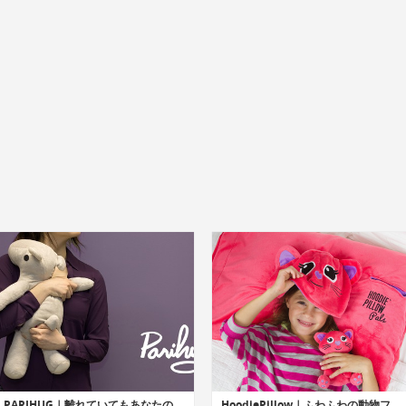
PARIHUG｜離れていてもあなたのハグを届けられるぬいぐるみ型コミュニケーションデバイス「パリハグ」
HoodiePillow｜ふわふわの動物フード付き枕「フーディーピロー」