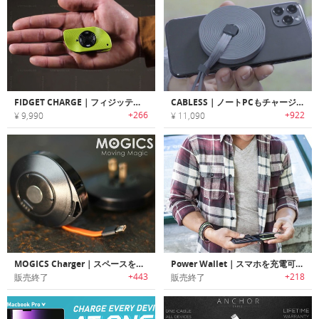
FIDGET CHARGE｜フィジッティングが楽しめるポータブルユニバーサルケーブル「フィジェットチャージ」
CABLESS｜ノートPCもチャージ可能な15-in-1充電ケーブル「ケーブレス」
+266
+922
¥ 9,990
¥ 11,090
MOGICS Charger｜スペースを大幅に節約できる小型充電器「モジックス・チャージャー」
Power Wallet｜スマホを充電可能なポータブルバッテリースロット搭載ウォレット「パワーウォレット」
+443
+218
販売終了
販売終了