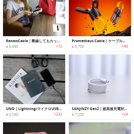
RenewCable｜断線してもカットして繰り返し再使用可能なUSBケーブル「リニューケーブル」
Prometheus Cable｜ケーブル以上の存在。ライターとポケットナイフを備えた多機能充電ケーブル
+72
+40
¥ 6,690
¥ 5,700
UNO｜Lightning/マイクロUSBとしても使用できるUSB Type-C マグネットケーブル「ユノ」
SANJINZY Gen2｜超高速充電対応でマグネット収納できる便利な充電ケーブル
+232
+24
¥ 8,590
¥ 7,200