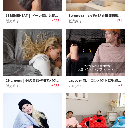
SERENEHEAT｜ゾーン毎に温度調整可能なマルチゾーンヒーティング ブランケット「セレーンヒート」
Somnova｜いびき防止機能搭載スーパースマートスリーピングマット「ソムノバ」
+285
+171
販売終了
販売終了
29 Linens｜銅の自然作用でバクテリアを殺菌するベッドシーツ/ピローケース「29リネン」
Layover XL｜コンパクトに収納可能な大型トラベル・ブランケット
+288
+2
販売終了
¥ 18,800