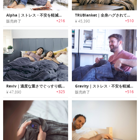
Alpha｜ストレス・不安を軽減する心地よい重さのウェイトブランケット「アルファ」
TRUBlanket｜全身ハグされているような感覚のストレス低減ウェイトブランケット「トゥルーブランケット」
+216
+510
販売終了
¥ 45,390
Reviv｜適度な重さでぐっすり眠れるエコフレンドリーウェイトブランケット「リヴァイブ」
Gravity｜ストレス・不安を軽減しリラックス効果を高めるブランケット「グラビティ」
+325
+516
¥ 47,890
販売終了