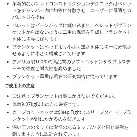
革新的なポケットコンストラクションテクニックはペレッ
トをチャンバー内に均等に分散させ、ユーザーに最適なカ
バレッジを提供
ペレットはビーンバッグに縫い込まれ、ペレットがブラン
ケットから出ないように二重の保護を作成しブランケット
を体に均等に保ちます
ブランケットはベッドより小さく重さを体に均一に分散さ
せるように小さく構成されています
アメリカ製100％の高品質のソフトコットンをダブルステ
ッチで強度と耐久性を高めました
ブランケット重量は現在の研究勧告に従っています
ご使用上の注意
ご注意：ブランケットは顔にかけないでください。
体重9.07kg以上の方に最適です。
カーブカットネックはSleep Tight（スリープタイト）ブラ
ンケットが顔にかかるのを防ぎます
深い圧力のタッチは愛情のあるタッチ/ハグと同じ感覚を
創り出すように設計されています