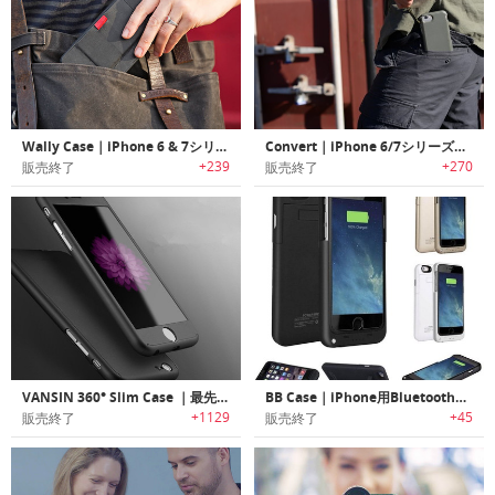
Wally Case｜iPhone 6 & 7シリーズ用ウォレット機能付きケース「ウォリーケース」
Convert｜iPhone 6/7シリーズ用耐久性、柔軟性に優れた95パラコートストラップ付きケース
+239
+270
販売終了
販売終了
VANSIN 360° Slim Case ｜最先端CNCテクノロジーを使用したiPhone 6/ 7シリーズ用スリムケース
BB Case｜iPhone用Bluetoothイヤホン内蔵バッテリーケース「BBケース」
+1129
+45
販売終了
販売終了