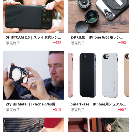
SHIFTCAM 2.0｜スライド式レンズ搭載iPhone 7/8/X用ケース「シフトカム2.0」
Z-PRIME｜iPhone 6/6S用レンズキット「ゼットプライム」
+432
+498
販売終了
販売終了
Ztylus Metal｜iPhone 6/6s用リボルバー式レンズアタッチメント搭載ケース
Smartkase｜iPhone用デュアルSIM/メモリーカードスロット搭載ケース「スマートケース」
+519
+667
販売終了
販売終了