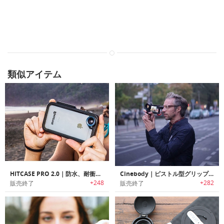
類似アイテム
HITCASE PRO 2.0｜防水、耐衝撃、クイックマウント、交換式レンズ付iPhone6s/7用耐衝撃、防水ケース「ヒットケースプロ2.0」
Cinebody｜ピストル型グリップでシネマチック撮影可能なiPhone6/6s用スマートケース 「シネボディ」
+248
+282
販売終了
販売終了