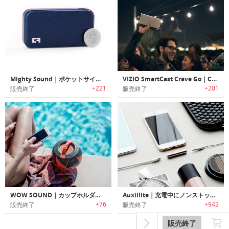
Mighty Sound｜ポケットサイズのポータブルパワフルBluetoothスピーカー「マイティーサウンド」
VIZIO SmartCast Crave Go｜Chromecast 内蔵マルチルームワイヤレススピーカー「クレーブゴー」
+221
+201
販売終了
販売終了
WOW SOUND｜カップホルダーにも収まるアウトドアに最適なウォータープルーフポータブルスピーカー「ワウサウンド」
Auxillite｜充電中にノンストップで音楽を楽しめるスリムデザインアダプター「オーキシーライト」
+76
+942
販売終了
販売終了
販売終了