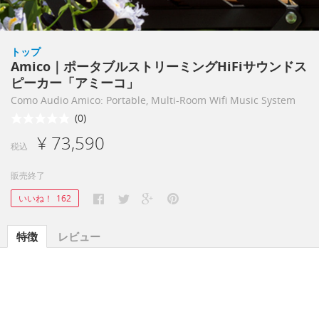
トップ
Amico｜ポータブルストリーミングHiFiサウンドス
ピーカー「アミーコ」
Como Audio Amico: Portable, Multi-Room Wifi Music System
(0)
¥ 73,590
税込
販売終了
いいね！
162
特徴
レビュー