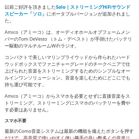
以前ご好評を頂きました
Solo｜ストリーミングHiFiサウンド
スピーカー「ソロ」
にポータブルバージョンが追加されまし
た。
Amico（アミーコ）は、オーディオホールオブフェームメン
バーのTom DeVesto （トム・デベスト）が手掛けたバッテリ
ー駆動のマルチルームWiFiラジオ。
コンパクトで美しいマリンプライウッドから作られたハード
ウッドボックスでファニチャーグレードのチークベニアで仕
上げられた音楽をストリーミングするためのシンプルなオー
ルインワンソリューション。音楽を楽しむためにどこにでも
持ち運び可能です。
Amico（アミーコ）からスマホを必要とせずに直接音楽をス
トリーミング。ストリーミングにスマホのバッテリーを費や
す必要はありません。
スマホ不要
最新のComo音楽システムは最新の機能を備えたボタンを押す
だけで、高音質で使いやすく使い勝手の良い数多くの音楽リ