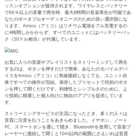
ッスンオプションが提供されます。ワイヤレスとバッテリー
で60％以上の音量で再生時、最大8時間の音楽再生が可能であ
なたのポータブルオーディオニーズのための良い選択肢にな
ります。Amico（アミコ）はリチウム電池をフル充電するの
に4時間しかかからず、すべてのユニットにはバッテリーパッ
ク（50ドル相当）が付属しています。
お気に入りの音楽やプレイリストをストリーミングして再生
するのは、ボタンを押すだけで簡単。あなたのモバイルデバ
イスをAmico（アミコ）に有線接続しなくても、ユニット自
体ですべての操作が完結。保存したプリセットで目的のボタ
ンを押して聞くだけです。利便性とシンプルさのために、よ
り技術に精通した個人向けに独自のアプリを提供していま
す。
ストリーミングサービスが主流になったとき、多くの人々は
音質に注意を払うことをあきらめました。イヤホン、ノート
PC、スマートホンを通して聴き、Bluetoothを使用して音楽プ
レーヤーに接続して聞くと10m以内の範囲にさえいれば音質