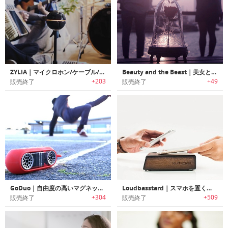
ZYLIA｜マイクロホン/ケーブル/ミキサーを1つのコンパクトなデバイスに集約したポータブルレコーディングスタジオ「ジリア」
Beauty and the Beast｜美女と野獣をモチーフにデザインされたBluetoothスピーカー
+203
+49
販売終了
販売終了
GoDuo｜自由度の高いマグネットモジュール式ポータブルワイヤレススピーカー「ゴーデュオ」
Loudbasstard｜スマホを置くだけで大音量の音楽が楽しめるインダクションスピーカー「ラウドバスタード」
+304
+509
販売終了
販売終了