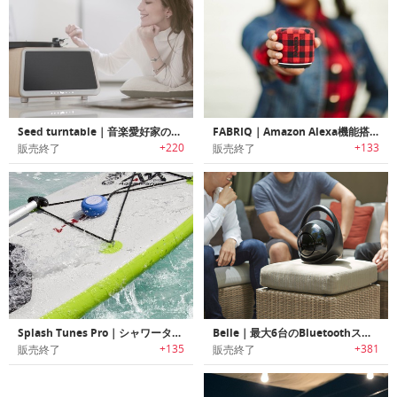
Seed turntable｜音楽愛好家の為にデザインされたオールインワンターンテーブルシステム「シード」
FABRIQ｜Amazon Alexa機能搭載ワイヤレススマートスピーカー「ファブリック」
+220
+133
販売終了
販売終了
Splash Tunes Pro｜シャワータイムに最適な防水Bluetoothスピーカー「スプラッシュチューンズプロ」
Belle｜最大6台のBluetoothスピーカーと同時接続可能なサウンドハブBluetoothスピーカー「ベレ」
+135
+381
販売終了
販売終了