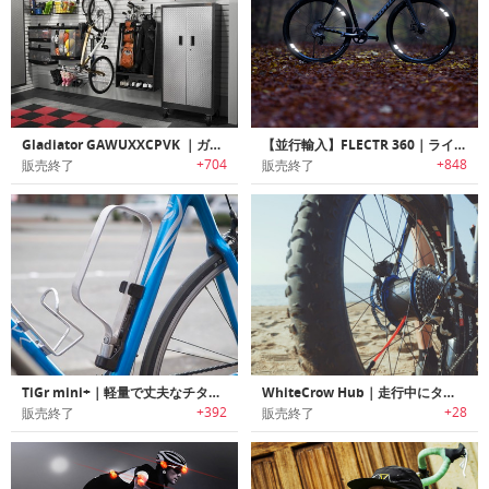
Gladiator GAWUXXCPVK ｜ガレージにバイクを簡単にウォールマウント可能なバイク用フック
【並行輸入】FLECTR 360｜ライディングに影響を与えないバイク用360°リフレクター「フレクター360」
+704
+848
販売終了
販売終了
TiGr mini+｜軽量で丈夫なチタン製自転車用ロッキングシステム「タイガーミニプラス」
WhiteCrow Hub｜走行中にタイヤの空気圧を調整可能なマウンテンバイク用ハブ「ホワイトクロウハブ」
+392
+28
販売終了
販売終了