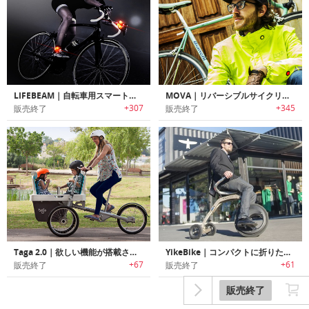
LIFEBEAM｜自転車用スマートヘルメット
MOVA｜リバーシブルサイクリングジャケット「モヴァ」
+307
+345
販売終了
販売終了
Taga 2.0｜欲しい機能が搭載されたファミリーバイク「タガ2.0」
YikeBike｜コンパクトに折りたたみ可能なユニークデザイン電動バイク「ヤイクバイク」
+67
+61
販売終了
販売終了
販売終了