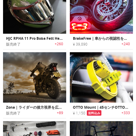
HJC RPHA 11 Pro Boba Fett Helmet｜スターウォーズの人気キャラクターBoba Fett をモチーフにデザインされたヘルメット
BrakeFree｜車からの視認性を高めるヘルメット用ブレーキライト「ブレーキフリー」
+260
+240
販売終了
¥ 39,890
Zona｜ライダーの後方視界を広げるオートバイ用リアビューシステム「ゾナ」
OTTO Mount｜45センチOTTOLOCK用マウント「オットーマウント」
+89
+333
販売終了
¥ 1,150
送料込み