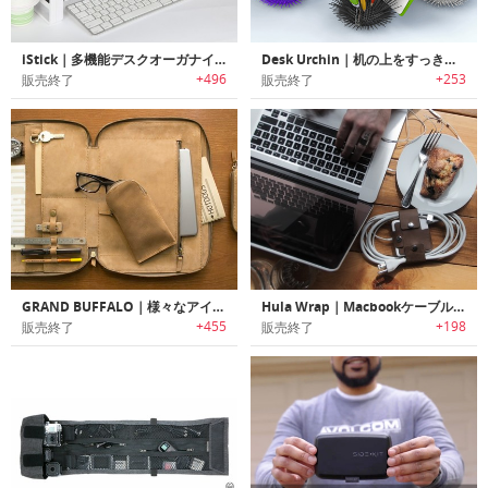
iStick｜多機能デスクオーガナイザー
Desk Urchin｜机の上をすっきり収納するウニデザインデスクオーガナイザー「デスクアーチン」
+496
+253
販売終了
販売終了
GRAND BUFFALO｜様々なアイテムやガジェットをすっきり収納可能なオーガナイズバッグ「グランドバッファロー」
Hula Wrap｜Macbookケーブルオーガナイザー「フララップ」
+455
+198
販売終了
販売終了