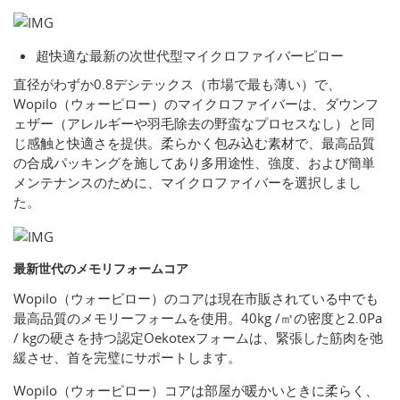
超快適な最新の次世代型マイクロファイバーピロー
直径がわずか0.8デシテックス（市場で最も薄い）で、
Wopilo（ウォーピロー）のマイクロファイバーは、ダウンフ
ェザー（アレルギーや羽毛除去の野蛮なプロセスなし）と同
じ感触と快適さを提供。柔らかく包み込む素材で、最高品質
の合成パッキングを施してあり多用途性、強度、および簡単
メンテナンスのために、マイクロファイバーを選択しまし
た。
最新世代のメモリフォームコア
Wopilo（ウォーピロー）のコアは現在市販されている中でも
最高品質のメモリーフォームを使用。40kg /㎥の密度と2.0Pa
/ kgの硬さを持つ認定Oekotexフォームは、緊張した筋肉を弛
緩させ、首を完璧にサポートします。
Wopilo（ウォーピロー）コアは部屋が暖かいときに柔らく、