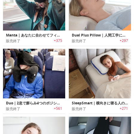
Manta｜あなたに合わせてフィットし光を完全に遮断する睡眠マスク「マンタ」
Dual Plus Pillow｜人間工学に基づいたデザインで様々な睡眠ポジションで快適に休める快眠ピロー「デュアルプラスピロー」
+375
+297
販売終了
販売終了
Duo｜2息で膨らみ4つのポジションを提供するトラベルピロー「デュオ」
SleepSmart｜横向きに寝る人のために開発された高さ調節可能なスマートピロー「スリープスマート」
+561
+271
販売終了
販売終了