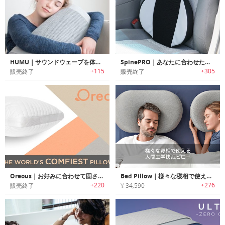
HUMU｜サウンドウェーブを体感可能なパーソナルスマートクッション「フーム」
SpinePRO｜あなたに合わせたカスタマイズ可能な姿勢や痛みを改善するクッション「スパインプロ」
+115
+305
販売終了
販売終了
Oreous｜お好みに合わせて固さやサポート具合を調整可能なピロー「オレアス」
Bed Pillow｜様々な寝相で使える人間工学快眠ピロー「ベッドピロー」
+220
+276
販売終了
¥ 34,590