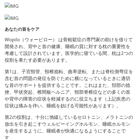
あなたの首をケア
Wopilo（ウォーピロー） は骨粗鬆症の専門家の助けを借りて
開発され、背中と首の健康、睡眠の質に対する枕の重要性を
考慮して設計されています。医学的に寝ている間、枕は2つの
役割を果たす必要があります。
第1は、子宮頸管、頸椎捻転、曲率逆転、または脊柱側弯症を
含む首の問題の発症を防ぐために横になっているときに適切
な首のサポートを提供することです。これはまた、頚部の捻
挫、甲状突起、椎間板ヘルニア、頸部脊椎症などの多くの首
や背中の障害の症状を軽減するのに役立ちます（上記疾患の
症状は痛みを伴い、睡眠を妨げる可能性があります）。
第2の役割は、十分に弛緩しているセロトニン、メラトニンの
放出を引き起こすウェルビーイングホルモン、睡眠ホルモン
を産生するように、睡眠者が快適になるようにすることで
す。