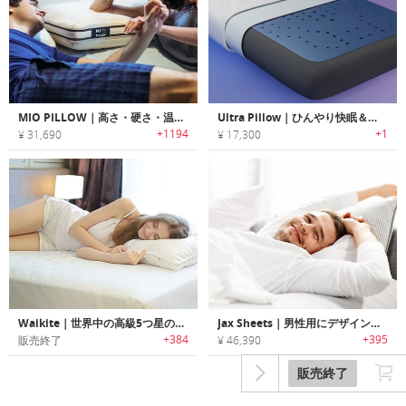
MIO PILLOW｜高さ・硬さ・温度調整可能なカスタマイズ性に優れた快眠ピロー「ミオピロー」
Ultra Pillow｜ひんやり快眠＆防臭効果！シルバー繊維の快適ピロー
+1194
+1
¥ 31,690
¥ 17,300
Waikite｜世界中の高級5つ星のホテルやリゾートで使用されている最高級の抗菌・抗臭ピロー「ワイカイトピロー」
Jax Sheets｜男性用にデザインされたに吸水性・通気性に優れたメンズベッドシーツ「ジャックスシーツ」
+384
+395
販売終了
¥ 46,390
販売終了