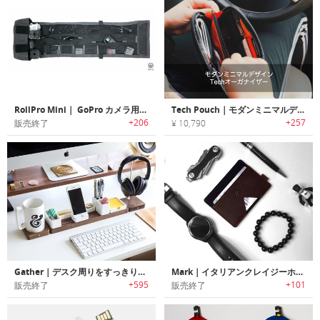
RollPro Mini｜ GoPro カメラ用アクセサリーオーガナイザー「ロールプロミニ」
Tech Pouch｜モダンミニマルデザインTechオーガナイザー「テックポーチ」
+206
+257
販売終了
¥ 10,790
Gather｜デスク周りをすっきりオーガナイズ可能なモジュラーデザインデスクオーガナイザー「ギャザー」
Mark｜イタリアンクレイジーホースレザーを使用したミニマリストデザインカードホルダーウォレット「マーク」
+595
+101
販売終了
販売終了