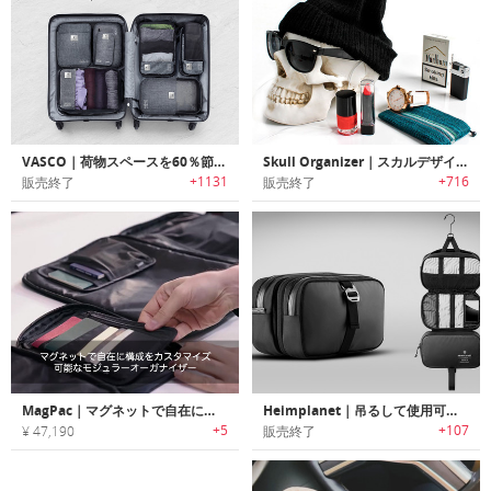
VASCO｜荷物スペースを60％節約可能なスマートパッキングキューブバッグ「ヴァスコ」
Skull Organizer｜スカルデザイン収納ケース「スカルオーガナイザー」
+1131
+716
販売終了
販売終了
MagPac｜マグネットで自在に構成をカスタマイズ可能なモジュラーオーガナイザー「マグパック」
Heimplanet｜吊るして使用可能な洗面シャワー用品用ポーチ
+5
+107
¥ 47,190
販売終了